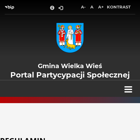
Wróć na początek strony
A-
A
A+
KONTRAST
Przejdź do treści głównej
Przejdź do stopki
Przejdź do menu górnego
Przejdź do mapy serwisu
Gmina Wielka Wieś
Portal Partycypacji Społecznej