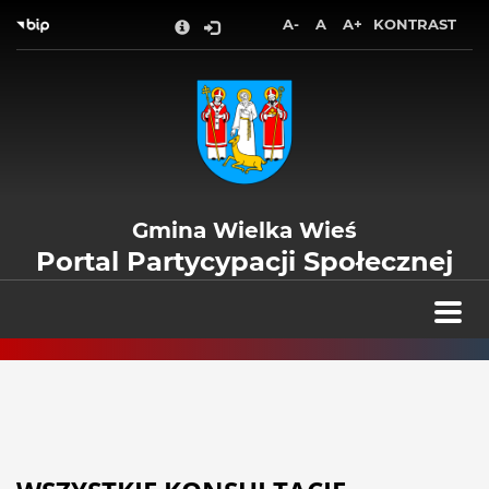
Wróć na początek strony
A-
A
A+
KONTRAST
Przejdź do treści głównej
Przejdź do stopki
Przejdź do menu górnego
Przejdź do mapy serwisu
Gmina Wielka Wieś
Portal Partycypacji Społecznej